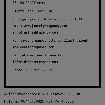
85, 90133 Palermo
Rights List:
DOWNLOAD
Foreign rights
: Michela Bennici,
JUST
RIGHT
www.justrightagency.com
info@justrightagency.com
Per inviare
manoscritti ed illustrazioni
ab@ideestortepaper.com
Per
informazioni ed eventi
:
info@ideestortepaper.com
Phone: +39 3921976659
©
ideestortepaper Via Tintori 28, 90133
Palermo 06746120820 REA PA-413095