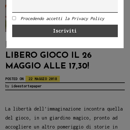
Procedendo accetti la Privacy Policy
IDEESTORTEPAPER IN
LIBERO GIOCO IL 26
MAGGIO ALLE 17,30!
POSTED ON
22 MAGGIO 2018
by
ideestortepaper
La libertà dell’immaginazione incontra quella
del gioco, in un giardino magico, pronto ad
accogliere un altro pomeriggio di storie in