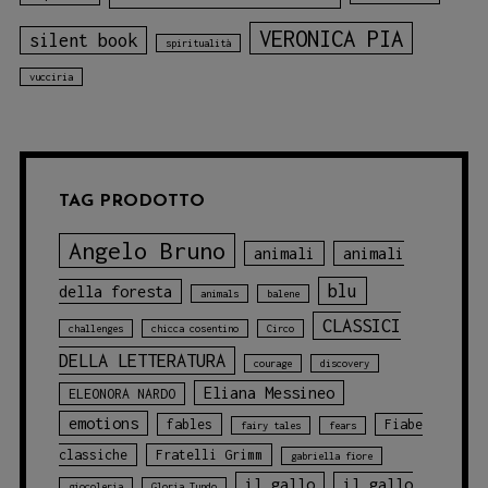
VERONICA PIA
silent book
spiritualità
vucciria
TAG PRODOTTO
Angelo Bruno
animali
animali
blu
della foresta
animals
balene
CLASSICI
challenges
chicca cosentino
Circo
DELLA LETTERATURA
courage
discovery
Eliana Messineo
ELEONORA NARDO
emotions
fables
Fiabe
fairy tales
fears
classiche
Fratelli Grimm
gabriella fiore
il gallo
il gallo
giocoleria
Gloria Tundo