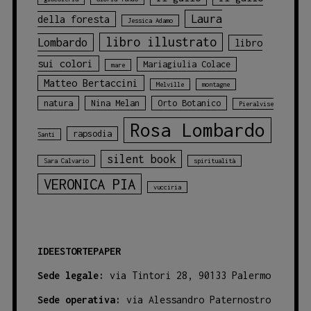
Laura
della foresta
Jessica Adamo
libro illustrato
Lombardo
libro
sui colori
Mariagiulia Colace
mare
Matteo Bertaccini
Melville
montagne
natura
Nina Melan
Orto Botanico
Pieralvise
Rosa Lombardo
rapsodia
Santi
silent book
Sara Calvario
spiritualità
VERONICA PIA
vucciria
IDEESTORTEPAPER
Sede legale:
via Tintori 28, 90133 Palermo
Sede operativa:
via Alessandro Paternostro