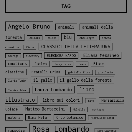
TAG
Angelo Bruno
animali
animali della
blu
foresta
animals
balene
challenges
chicca
CLASSICI DELLA LETTERATURA
cosentino
Circo
Eliana Messineo
ELEONORA NARDO
courage
discovery
emotions
fables
Fiabe
fairy tales
fears
classiche
Fratelli Grimm
gabriella fiore
giocoleria
il gallo
il gallo della foresta
Gloria Tundo
libro
Laura Lombardo
Jessica Adamo
illustrato
libro sui colori
Mariagiulia
mare
Matteo Bertaccini
Colace
Melville
montagne
natura
Nina Melan
Orto Botanico
Pieralvise Santi
Rosa Lombardo
rapsodia
Sara Calvario