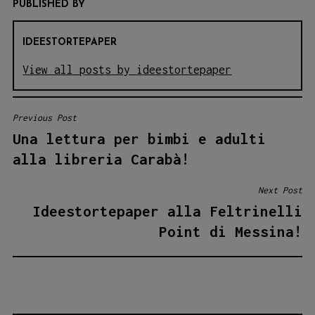
PUBLISHED BY
IDEESTORTEPAPER
View all posts by ideestortepaper
Previous Post
NAVIGAZIONE
Una lettura per bimbi e adulti
ARTICOLI
alla libreria Carabà!
Next Post
Ideestortepaper alla Feltrinelli
Point di Messina!