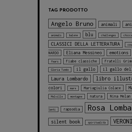
TAG PRODOTTO
Angelo Bruno
animali
an
blu
animals
balene
challenges
chicc
CLASSICI DELLA LETTERATURA
cou
Eliana Messineo
emotions
NARDO
Fiabe classiche
Fratelli Grim
fears
il gallo
il gallo del
Gloria Tundo
libro illust
Laura Lombardo
colori
M
Mariagiulia Colace
mare
natura
Nina Melan
Melville
montagne
Rosa Lomba
rapsodia
Santi
VERON
silent book
spiritualità