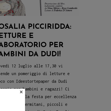
OSALIA PICCIRIDDA:
ETTURE E
ABORATORIO PER
AMBINI DA DUDI!
ovedì 12 luglio alle 17,30 vi
tende un pomeriggio di letture e
oco con Ideestortepaper da Dudi
breria per bambini e ragazzi! Ci
×
viciniamo alla festa per eccellenza
 tutti i palermitani, piccoli e