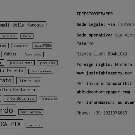
IDEESTORTEPAPER
Sede legale:
via Tintori
imali della foresta
Sede operativa:
via Ales
a cosentino
Circo
Palermo
ELEONORA
rage
discovery
Rights List:
DOWNLOAD
fables
fairy tales
m
gabriella fiore
giocoleria
Foreign rights
: Michela
la foresta
Jessica Adamo
www.justrightagency.com
rato
libro sui
Per inviare
manoscritti 
atteo Bertaccini
ab@ideestortepaper.com
Orto Botanico
Pieralvise
Per
informazioni ed even
rdo
Sara Calvario
Phone: +39 3921976659
ICA PIA
vucciria