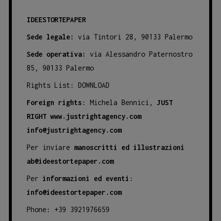
IDEESTORTEPAPER
Sede legale:
via Tintori 28, 90133 Palermo
Sede operativa:
via Alessandro Paternostro
85, 90133 Palermo
Rights List:
DOWNLOAD
Foreign rights
: Michela Bennici,
JUST
RIGHT
www.justrightagency.com
info@justrightagency.com
Per inviare
manoscritti ed illustrazioni
ab@ideestortepaper.com
Per
informazioni ed eventi
:
info@ideestortepaper.com
Phone: +39 3921976659