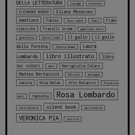
DELLA LETTERATURA
courage
discovery
Eliana Messineo
ELEONORA NARDO
emotions
fables
Fiabe
fairy tales
fears
classiche
Fratelli Grimm
gabriella fiore
il gallo
il gallo
giocoleria
Gloria Tundo
Laura
della foresta
Jessica Adamo
libro illustrato
Lombardo
libro
sui colori
Mariagiulia Colace
mare
Matteo Bertaccini
Melville
montagne
natura
Nina Melan
Orto Botanico
Pieralvise
Rosa Lombardo
rapsodia
Santi
silent book
Sara Calvario
spiritualità
VERONICA PIA
vucciria