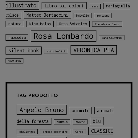
illustrato
libro sui colori
Mariagiulia
mare
Matteo Bertaccini
Colace
Melville
montagne
natura
Nina Melan
Orto Botanico
Pieralvise Santi
Rosa Lombardo
rapsodia
Sara Calvario
VERONICA PIA
silent book
spiritualità
vucciria
TAG PRODOTTO
Angelo Bruno
animali
animali
blu
della foresta
animals
balene
CLASSICI
challenges
chicca cosentino
Circo