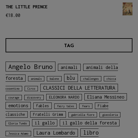
THE LITTLE PRINCE
€
18.00
TAG
Angelo Bruno
animali
animali della
blu
foresta
animals
balene
challenges
chicca
CLASSICI DELLA LETTERATURA
cosentino
Circo
Eliana Messineo
ELEONORA NARDO
courage
discovery
emotions
fables
Fiabe
fairy tales
fears
classiche
Fratelli Grimm
gabriella fiore
giocoleria
il gallo
il gallo della foresta
Gloria Tundo
libro
Laura Lombardo
Jessica Adamo