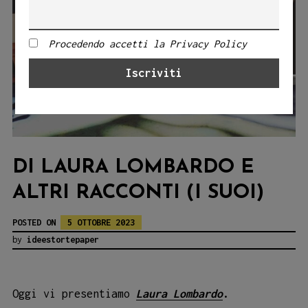
Procedendo accetti la Privacy Policy
DI LAURA LOMBARDO E
ALTRI RACCONTI (I SUOI)
POSTED ON
5 OTTOBRE 2023
by
ideestortepaper
Oggi vi presentiamo
Laura Lombardo
.