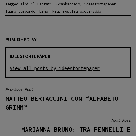
Tagged
albi illustrati
,
Granbaccano
,
ideestortepaper
,
laura lombardo
,
Lino
,
Mia
,
rosalia picciridda
PUBLISHED BY
IDEESTORTEPAPER
View all posts by ideestortepaper
Previous Post
NAVIGAZIONE
MATTEO BERTACCINI CON “ALFABETO
ARTICOLI
GRIMM”
Next Post
MARIANNA BRUNO: TRA PENNELLI E