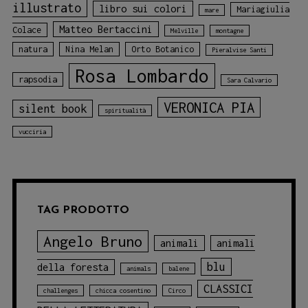
illustrato
libro sui colori
Mariagiulia
mare
Matteo Bertaccini
Colace
Melville
montagne
natura
Nina Melan
Orto Botanico
Pieralvise Santi
Rosa Lombardo
rapsodia
Sara Calvario
VERONICA PIA
silent book
spiritualità
vucciria
TAG PRODOTTO
Angelo Bruno
animali
animali
blu
della foresta
animals
balene
CLASSICI
challenges
chicca cosentino
Circo