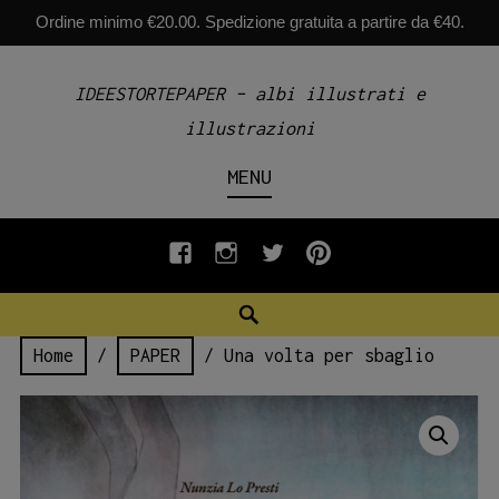
Ordine minimo €20.00. Spedizione gratuita a partire da €40.
Skip
IDEESTORTEPAPER – albi illustrati e
to
illustrazioni
content
MENU
fb
INSTAGRAM
twiter
pinterest
Search
Home
/
PAPER
/ Una volta per sbaglio