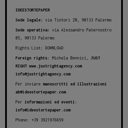
IDEESTORTEPAPER
Sede legale:
via Tintori 28, 90133 Palermo
Sede operativa:
via Alessandro Paternostro
85, 90133 Palermo
Rights List:
DOWNLOAD
Foreign rights
: Michela Bennici,
JUST
RIGHT
www.justrightagency.com
info@justrightagency.com
Per inviare
manoscritti ed illustrazioni
ab@ideestortepaper.com
Per
informazioni ed eventi
:
info@ideestortepaper.com
Phone: +39 3921976659