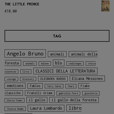
THE LITTLE PRINCE
€
18.00
TAG
Angelo Bruno
animali
animali della
blu
foresta
animals
balene
challenges
chicca
CLASSICI DELLA LETTERATURA
cosentino
Circo
Eliana Messineo
ELEONORA NARDO
courage
discovery
emotions
fables
Fiabe
fairy tales
fears
classiche
Fratelli Grimm
gabriella fiore
giocoleria
il gallo
il gallo della foresta
Gloria Tundo
libro
Laura Lombardo
Jessica Adamo