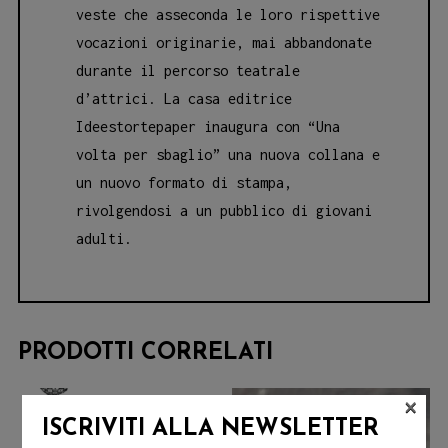
veste che asseconda le loro rispettive
vocazioni originarie, mai abbandonate
durante il percorso teatrale
d’attrici. La casa editrice
Ideestortepaper inaugura con “Una
volta per sbaglio” una nuova collana e
un nuovo formato di stampa,
rivolgendosi a un pubblico di giovani
adulti.
PRODOTTI CORRELATI
×
ISCRIVITI ALLA NEWSLETTER