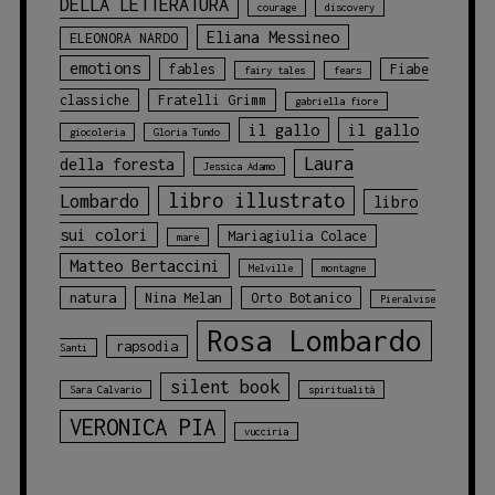
DELLA LETTERATURA
courage
discovery
Eliana Messineo
ELEONORA NARDO
emotions
fables
Fiabe
fairy tales
fears
classiche
Fratelli Grimm
gabriella fiore
il gallo
il gallo
giocoleria
Gloria Tundo
Laura
della foresta
Jessica Adamo
libro illustrato
Lombardo
libro
sui colori
Mariagiulia Colace
mare
Matteo Bertaccini
Melville
montagne
natura
Nina Melan
Orto Botanico
Pieralvise
Rosa Lombardo
rapsodia
Santi
silent book
Sara Calvario
spiritualità
VERONICA PIA
vucciria