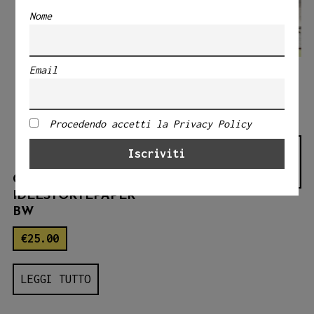
Nome
Email
QUIJOTE
€
25.00
Procedendo accetti la Privacy Policy
AGGIUNGI AL
CARRELLO
CALENDARIO 2022
IDEESTORTEPAPER
BW
€
25.00
LEGGI TUTTO