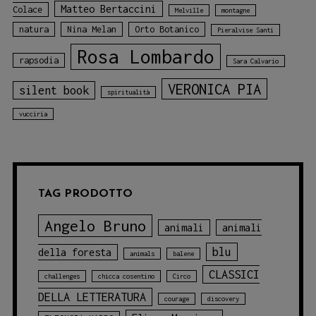
Matteo Bertaccini
Colace
Melville
montagne
natura
Nina Melan
Orto Botanico
Pieralvise Santi
Rosa Lombardo
rapsodia
Sara Calvario
VERONICA PIA
silent book
spiritualità
vucciria
TAG PRODOTTO
Angelo Bruno
animali
animali
blu
della foresta
animals
balene
CLASSICI
challenges
chicca cosentino
Circo
DELLA LETTERATURA
courage
discovery