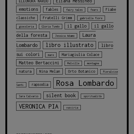
Eliana Messineo
ELEONORA NARDO
emotions
fables
Fiabe
fairy tales
fears
classiche
Fratelli Grimm
gabriella fiore
il gallo
il gallo
giocoleria
Gloria Tundo
Laura
della foresta
Jessica Adamo
libro illustrato
Lombardo
libro
sui colori
Mariagiulia Colace
mare
Matteo Bertaccini
Melville
montagne
natura
Nina Melan
Orto Botanico
Pieralvise
Rosa Lombardo
rapsodia
Santi
silent book
Sara Calvario
spiritualità
VERONICA PIA
vucciria