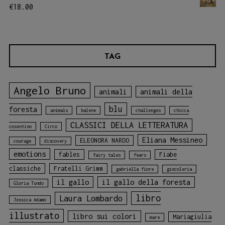
€
18.00
TAG
Angelo Bruno
animali
animali della
blu
foresta
animals
balene
challenges
chicca
CLASSICI DELLA LETTERATURA
cosentino
Circo
Eliana Messineo
ELEONORA NARDO
courage
discovery
emotions
fables
Fiabe
fairy tales
fears
classiche
Fratelli Grimm
gabriella fiore
giocoleria
il gallo
il gallo della foresta
Gloria Tundo
libro
Laura Lombardo
Jessica Adamo
illustrato
libro sui colori
Mariagiulia
mare