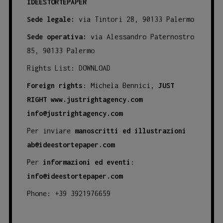
IDEESTORTEPAPER
Sede legale:
via Tintori 28, 90133 Palermo
Sede operativa:
via Alessandro Paternostro
85, 90133 Palermo
Rights List:
DOWNLOAD
Foreign rights
: Michela Bennici,
JUST
RIGHT
www.justrightagency.com
info@justrightagency.com
Per inviare
manoscritti ed illustrazioni
ab@ideestortepaper.com
Per
informazioni ed eventi
:
info@ideestortepaper.com
Phone: +39 3921976659