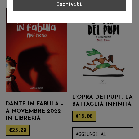
L’OPRA DEI PUPI . LA
DANTE IN FABULA –
BATTAGLIA INFINITA
A NOVEMBRE 2022
€
18.00
IN LIBRERIA
€
25.00
AGGIUNGI AL