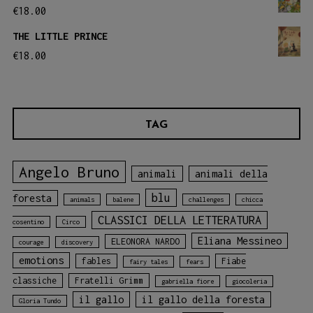
€
18.00
THE LITTLE PRINCE
€
18.00
TAG
Angelo Bruno
animali
animali della
blu
foresta
animals
balene
challenges
chicca
CLASSICI DELLA LETTERATURA
cosentino
Circo
Eliana Messineo
ELEONORA NARDO
courage
discovery
emotions
fables
Fiabe
fairy tales
fears
classiche
Fratelli Grimm
gabriella fiore
giocoleria
il gallo
il gallo della foresta
Gloria Tundo