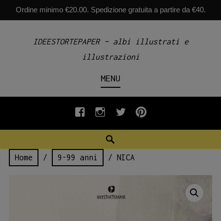
Ordine minimo €20.00. Spedizione gratuita a partire da €40.
Skip
IDEESTORTEPAPER – albi illustrati e
to
illustrazioni
content
MENU
fb
INSTAGRAM
twiter
pinterest
Search
Home
/
9-99 anni
/ NICA