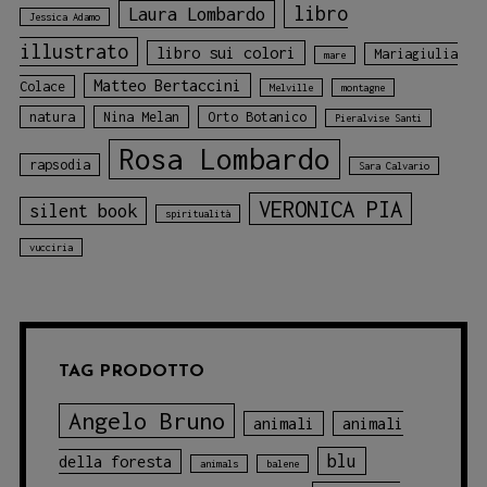
libro
Laura Lombardo
Jessica Adamo
illustrato
libro sui colori
Mariagiulia
mare
Matteo Bertaccini
Colace
Melville
montagne
natura
Nina Melan
Orto Botanico
Pieralvise Santi
Rosa Lombardo
rapsodia
Sara Calvario
VERONICA PIA
silent book
spiritualità
vucciria
TAG PRODOTTO
Angelo Bruno
animali
animali
blu
della foresta
animals
balene