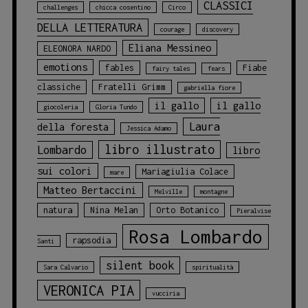
CLASSICI
challenges
chicca cosentino
Circo
DELLA LETTERATURA
courage
discovery
Eliana Messineo
ELEONORA NARDO
emotions
fables
Fiabe
fairy tales
fears
classiche
Fratelli Grimm
gabriella fiore
il gallo
il gallo
giocoleria
Gloria Tundo
Laura
della foresta
Jessica Adamo
libro illustrato
Lombardo
libro
sui colori
Mariagiulia Colace
mare
Matteo Bertaccini
Melville
montagne
natura
Nina Melan
Orto Botanico
Pieralvise
Rosa Lombardo
rapsodia
Santi
silent book
Sara Calvario
spiritualità
VERONICA PIA
vucciria