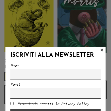
×
ISCRIVITI ALLA NEWSLETTER
ZOOLOGIA
MISTER MORRIS
Nome
FANTASTICA
€
18.00
€
18.00
Email
AGGIUNGI AL
AGGIUNGI AL
CARRELLO
CARRELLO
Procedendo accetti la Privacy Policy