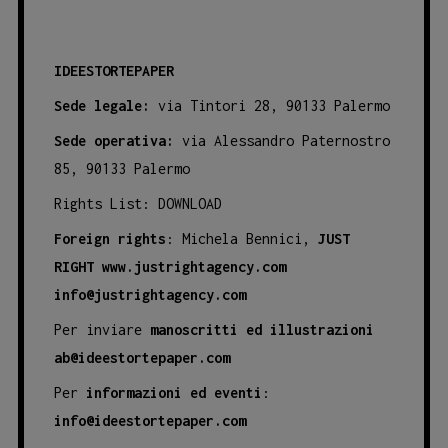
IDEESTORTEPAPER
Sede legale:
via Tintori 28, 90133 Palermo
Sede operativa:
via Alessandro Paternostro
85, 90133 Palermo
Rights List:
DOWNLOAD
Foreign rights
: Michela Bennici,
JUST
RIGHT
www.justrightagency.com
info@justrightagency.com
Per inviare
manoscritti ed illustrazioni
ab@ideestortepaper.com
Per
informazioni ed eventi
:
info@ideestortepaper.com