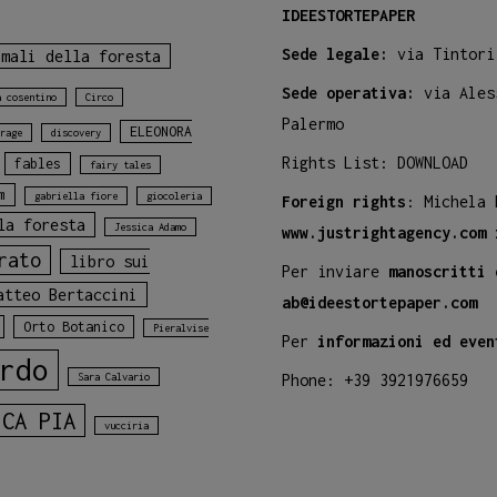
IDEESTORTEPAPER
Sede legale:
via Tintori
imali della foresta
Sede operativa:
via Ales
a cosentino
Circo
Palermo
ELEONORA
rage
discovery
Rights List:
DOWNLOAD
fables
fairy tales
m
gabriella fiore
giocoleria
Foreign rights
: Michela
la foresta
Jessica Adamo
www.justrightagency.com
rato
libro sui
Per inviare
manoscritti 
atteo Bertaccini
ab@ideestortepaper.com
Orto Botanico
Pieralvise
Per
informazioni ed even
rdo
Sara Calvario
Phone: +39 3921976659
ICA PIA
vucciria