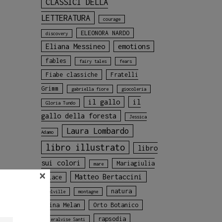
CLASSICI DELLA
LETTERATURA
courage
ELEONORA NARDO
discovery
Eliana Messineo
emotions
fables
fairy tales
fears
Fiabe classiche
Fratelli
Grimm
gabriella fiore
giocoleria
il gallo
il
Gloria Tundo
gallo della foresta
Jessica
Laura Lombardo
Adamo
libro illustrato
libro
sui colori
Mariagiulia
mare
×
Matteo Bertaccini
Colace
natura
Melville
montagne
Nina Melan
Orto Botanico
rapsodia
Pieralvise Santi