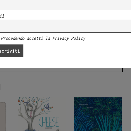
 sulla memoria, sull’assenza che fa male e
. È una storia che parla di coraggio senza
il
, di amore che continua a pedalare anche
Procedendo accetti la Privacy Policy
I