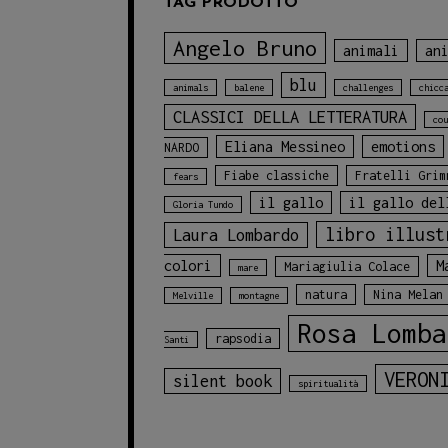
TAG PRODOTTO
Angelo Bruno
animali
an
blu
animals
balene
challenges
chicc
CLASSICI DELLA LETTERATURA
cou
Eliana Messineo
emotions
NARDO
Fiabe classiche
Fratelli Grim
fears
il gallo
il gallo del
Gloria Tundo
libro illust
Laura Lombardo
colori
M
Mariagiulia Colace
mare
natura
Nina Melan
Melville
montagne
Rosa Lomba
rapsodia
Santi
VERON
silent book
spiritualità