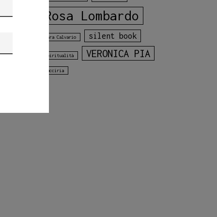
Rosa Lombardo
silent book
Sara Calvario
VERONICA PIA
spiritualità
vucciria