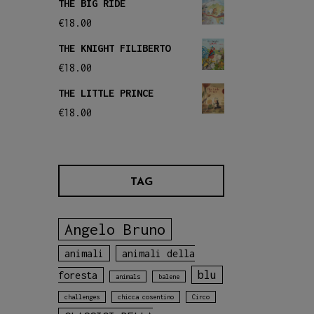
THE BIG RIDE
€
18.00
THE KNIGHT FILIBERTO
€
18.00
THE LITTLE PRINCE
€
18.00
TAG
Angelo Bruno
animali
animali della
blu
foresta
animals
balene
challenges
chicca cosentino
Circo