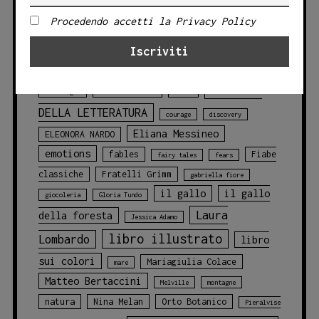
TAG PRODOTTO
Procedendo accetti la Privacy Policy
Angelo Bruno
animali
animali
blu
della foresta
animals
balene
CLASSICI
challenges
chicca cosentino
Circo
DELLA LETTERATURA
courage
discovery
Eliana Messineo
ELEONORA NARDO
emotions
fables
Fiabe
fairy tales
fears
classiche
Fratelli Grimm
gabriella fiore
il gallo
il gallo
giocoleria
Gloria Tundo
Laura
della foresta
Jessica Adamo
libro illustrato
Lombardo
libro
sui colori
Mariagiulia Colace
mare
Matteo Bertaccini
Melville
montagne
natura
Nina Melan
Orto Botanico
Pieralvise