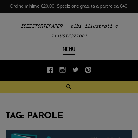
Ordine minimo €20.00. Spedizione gratuita a partire da €40.
Skip
IDEESTORTEPAPER – albi illustrati e
to
illustrazioni
content
MENU
fb
INSTAGRAM
twiter
pinterest
Search
TAG:
PAROLE