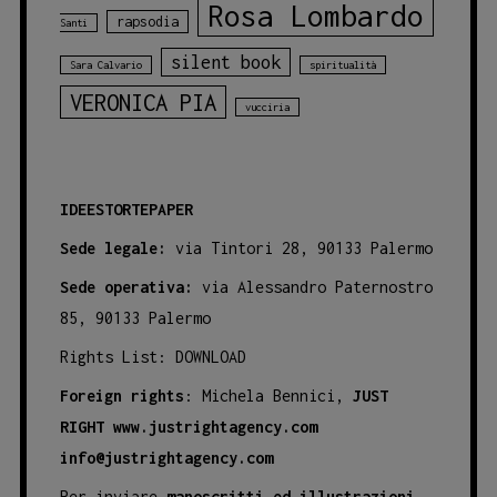
Rosa Lombardo
rapsodia
Santi
silent book
Sara Calvario
spiritualità
VERONICA PIA
vucciria
IDEESTORTEPAPER
Sede legale:
via Tintori 28, 90133 Palermo
Sede operativa:
via Alessandro Paternostro
85, 90133 Palermo
Rights List:
DOWNLOAD
Foreign rights
: Michela Bennici,
JUST
RIGHT
www.justrightagency.com
info@justrightagency.com
Per inviare
manoscritti ed illustrazioni