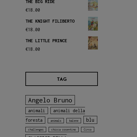
THE BIG RIDE
€
18.00
THE KNIGHT FILIBERTO
€
18.00
THE LITTLE PRINCE
€
18.00
TAG
Angelo Bruno
animali
animali della
blu
foresta
animals
balene
challenges
chicca cosentino
Circo