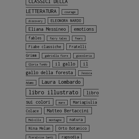
CLASSICI DELLA
LETTERATURA
courage
ELEONORA NARDO
discovery
Eliana Messineo
emotions
fables
fairy tales
fears
Fiabe classiche
Fratelli
Grimm
gabriella fiore
giocoleria
il gallo
il
Gloria Tundo
gallo della foresta
Jessica
Laura Lombardo
Adamo
libro illustrato
libro
sui colori
Mariagiulia
mare
Matteo Bertaccini
Colace
natura
Melville
montagne
Nina Melan
Orto Botanico
rapsodia
Pieralvise Santi