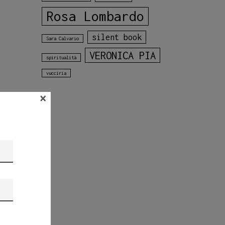
Rosa Lombardo
silent book
Sara Calvario
VERONICA PIA
spiritualità
vucciria
×