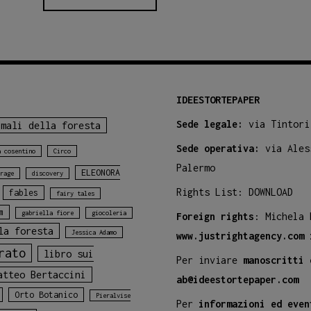
IDEESTORTEPAPER
Sede legale:
via Tintori
imali della foresta
Sede operativa:
via Ales
a cosentino
Circo
Palermo
ELEONORA
rage
discovery
Rights List:
DOWNLOAD
fables
fairy tales
m
gabriella fiore
giocoleria
Foreign rights
: Michela
la foresta
Jessica Adamo
www.justrightagency.com
rato
libro sui
Per inviare
manoscritti 
atteo Bertaccini
ab@ideestortepaper.com
Orto Botanico
Pieralvise
Per
informazioni ed even