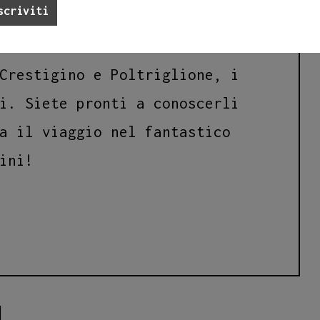
ncipe dei Mostrellini,
o della “Grande scuola delle
Crestigino e Poltriglione, i
i. Siete pronti a conoscerli
a il viaggio nel fantastico
ini!
I