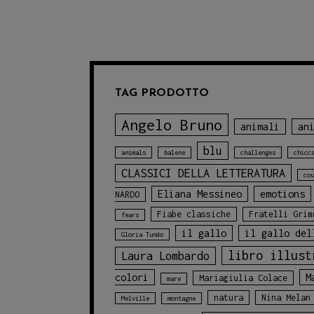
TAG PRODOTTO
Angelo Bruno
animali
an
blu
animals
balene
challenges
chicc
CLASSICI DELLA LETTERATURA
cou
Eliana Messineo
emotions
NARDO
Fiabe classiche
Fratelli Grim
fears
il gallo
il gallo del
Gloria Tundo
libro illust
Laura Lombardo
colori
M
Mariagiulia Colace
mare
natura
Nina Melan
Melville
montagne