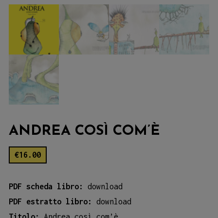
ANDREA COSÌ COM’È
€
16.00
PDF scheda libro:
download
PDF estratto libro:
download
Titolo:
Andrea così com’è