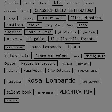
blu
foresta
animals
balene
challenges
chicca
CLASSICI DELLA LETTERATURA
cosentino
Circo
Eliana Messineo
ELEONORA NARDO
courage
discovery
emotions
fables
Fiabe
fairy tales
fears
classiche
Fratelli Grimm
gabriella fiore
giocoleria
il gallo
il gallo della foresta
Gloria Tundo
libro
Laura Lombardo
Jessica Adamo
illustrato
libro sui colori
Mariagiulia
mare
Matteo Bertaccini
Colace
Melville
montagne
natura
Nina Melan
Orto Botanico
Pieralvise Santi
Rosa Lombardo
rapsodia
Sara Calvario
VERONICA PIA
silent book
spiritualità
vucciria