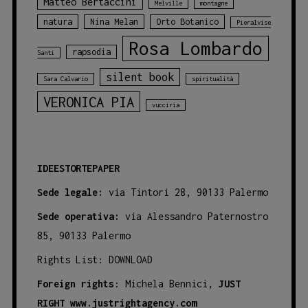
Matteo Bertaccini
Melville
montagne
natura
Nina Melan
Orto Botanico
Pieralvise
Rosa Lombardo
rapsodia
Santi
silent book
Sara Calvario
spiritualità
VERONICA PIA
vucciria
IDEESTORTEPAPER
Sede legale:
via Tintori 28, 90133 Palermo
Sede operativa:
via Alessandro Paternostro
85, 90133 Palermo
Rights List:
DOWNLOAD
Foreign rights
: Michela Bennici,
JUST
RIGHT
www.justrightagency.com