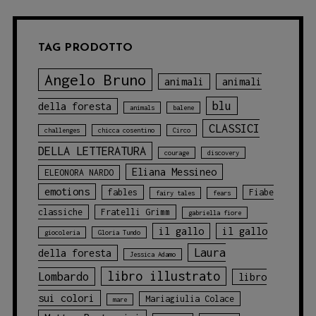
TAG PRODOTTO
Angelo Bruno
animali
animali
blu
della foresta
animals
balene
CLASSICI
challenges
chicca cosentino
Circo
DELLA LETTERATURA
courage
discovery
Eliana Messineo
ELEONORA NARDO
emotions
fables
Fiabe
fairy tales
fears
classiche
Fratelli Grimm
gabriella fiore
il gallo
il gallo
giocoleria
Gloria Tundo
Laura
della foresta
Jessica Adamo
libro illustrato
Lombardo
libro
sui colori
Mariagiulia Colace
mare