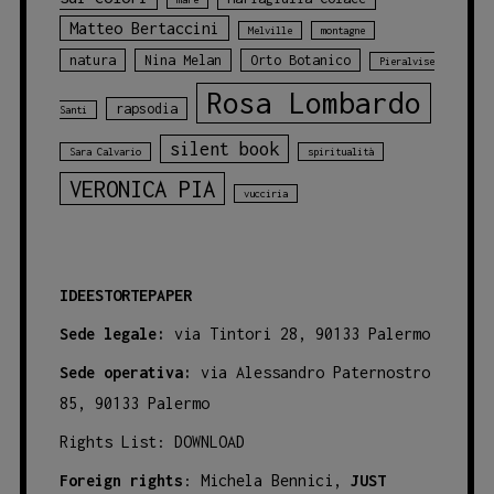
Matteo Bertaccini
Melville
montagne
natura
Nina Melan
Orto Botanico
Pieralvise
Rosa Lombardo
rapsodia
Santi
silent book
Sara Calvario
spiritualità
VERONICA PIA
vucciria
IDEESTORTEPAPER
Sede legale:
via Tintori 28, 90133 Palermo
Sede operativa:
via Alessandro Paternostro
85, 90133 Palermo
Rights List:
DOWNLOAD
Foreign rights
: Michela Bennici,
JUST