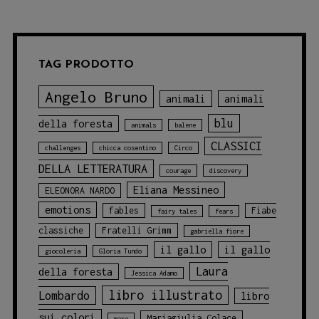
TAG PRODOTTO
Angelo Bruno
animali
animali
blu
della foresta
animals
balene
CLASSICI
challenges
chicca cosentino
Circo
DELLA LETTERATURA
courage
discovery
Eliana Messineo
ELEONORA NARDO
emotions
fables
Fiabe
fairy tales
fears
classiche
Fratelli Grimm
gabriella fiore
il gallo
il gallo
giocoleria
Gloria Tundo
Laura
della foresta
Jessica Adamo
libro illustrato
Lombardo
libro
sui colori
Mariagiulia Colace
mare