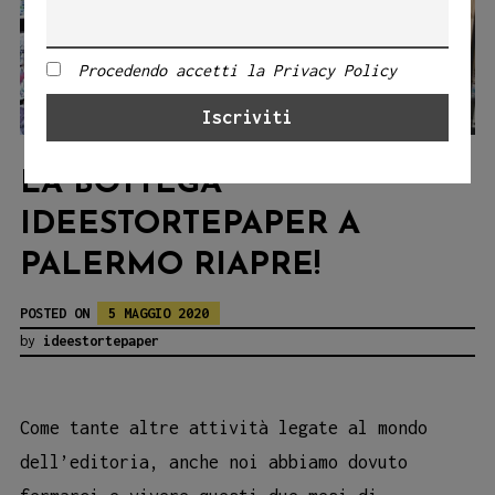
Procedendo accetti la Privacy Policy
LA BOTTEGA
IDEESTORTEPAPER A
PALERMO RIAPRE!
POSTED ON
5 MAGGIO 2020
by
ideestortepaper
Come tante altre attività legate al mondo
dell’editoria, anche noi abbiamo dovuto