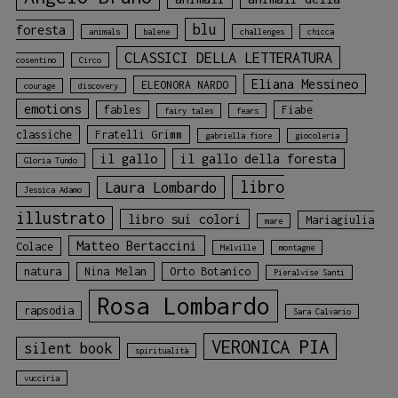
blu
foresta
animals
balene
challenges
chicca
CLASSICI DELLA LETTERATURA
cosentino
Circo
Eliana Messineo
ELEONORA NARDO
courage
discovery
emotions
fables
Fiabe
fairy tales
fears
classiche
Fratelli Grimm
gabriella fiore
giocoleria
il gallo
il gallo della foresta
Gloria Tundo
libro
Laura Lombardo
Jessica Adamo
illustrato
libro sui colori
Mariagiulia
mare
Matteo Bertaccini
Colace
Melville
montagne
natura
Nina Melan
Orto Botanico
Pieralvise Santi
Rosa Lombardo
rapsodia
Sara Calvario
VERONICA PIA
silent book
spiritualità
vucciria