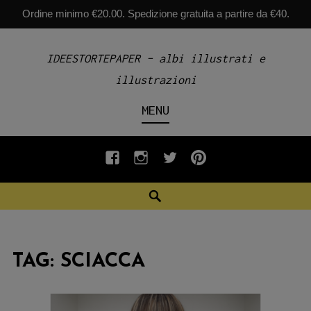
Ordine minimo €20.00. Spedizione gratuita a partire da €40.
Skip
IDEESTORTEPAPER – albi illustrati e
to
illustrazioni
content
MENU
fb
INSTAGRAM
twiter
pinterest
Search
TAG:
SCIACCA