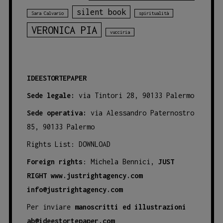
silent book
Sara Calvario
spiritualità
VERONICA PIA
vucciria
IDEESTORTEPAPER
Sede legale:
via Tintori 28, 90133 Palermo
Sede operativa:
via Alessandro Paternostro
85, 90133 Palermo
Rights List:
DOWNLOAD
Foreign rights
: Michela Bennici,
JUST
RIGHT
www.justrightagency.com
info@justrightagency.com
Per inviare
manoscritti ed illustrazioni
ab@ideestortepaper.com