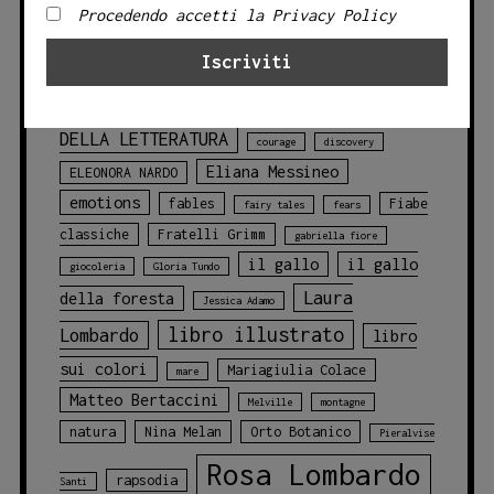
Procedendo accetti la Privacy Policy
Angelo Bruno
animali
animali
blu
della foresta
animals
balene
CLASSICI
challenges
chicca cosentino
Circo
DELLA LETTERATURA
courage
discovery
Eliana Messineo
ELEONORA NARDO
emotions
fables
Fiabe
fairy tales
fears
classiche
Fratelli Grimm
gabriella fiore
il gallo
il gallo
giocoleria
Gloria Tundo
Laura
della foresta
Jessica Adamo
libro illustrato
Lombardo
libro
sui colori
Mariagiulia Colace
mare
Matteo Bertaccini
Melville
montagne
natura
Nina Melan
Orto Botanico
Pieralvise
Rosa Lombardo
rapsodia
Santi