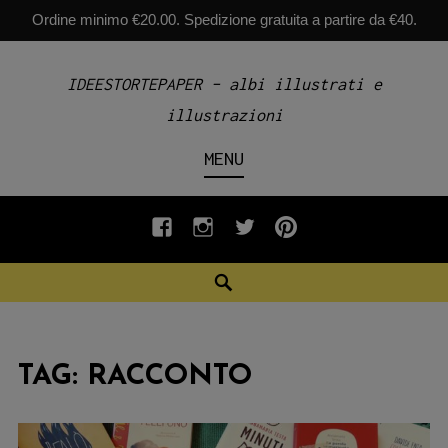
Ordine minimo €20.00. Spedizione gratuita a partire da €40.
Skip
IDEESTORTEPAPER – albi illustrati e
to
illustrazioni
content
MENU
fb
INSTAGRAM
twiter
pinterest
Search
TAG:
RACCONTO