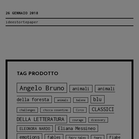
“Il
26 GENNAIO 2018
sorrisiere
ideestortepaper
di
Piazza
Ingastone”
di
L.
Lombardo,
TAG PRODOTTO
illustrato
Angelo Bruno
animali
animali
da
blu
della foresta
N.
animals
balene
CLASSICI
Melan
challenges
chicca cosentino
Circo
DELLA LETTERATURA
courage
discovery
Eliana Messineo
ELEONORA NARDO
emotions
fables
Fiabe
fairy tales
fears