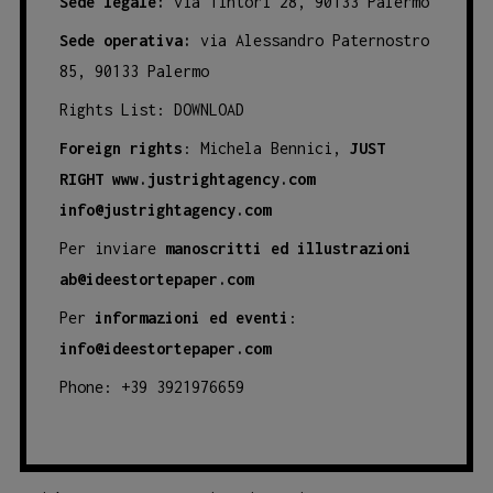
Sede legale:
via Tintori 28, 90133 Palermo
Sede operativa:
via Alessandro Paternostro
85, 90133 Palermo
Rights List:
DOWNLOAD
Foreign rights
: Michela Bennici,
JUST
RIGHT
www.justrightagency.com
info@justrightagency.com
Per inviare
manoscritti ed illustrazioni
ab@ideestortepaper.com
Per
informazioni ed eventi
:
info@ideestortepaper.com
Phone: +39 3921976659