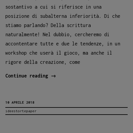
sostantivo a cui si riferisce in una
posizione di subalterna inferiorità. Di che
stiamo parlando? Della scrittura
naturalmente! Nel dubbio, cercheremo di
accontentare tutte e due le tendenze, in un
workshop che userà il gioco, ma anche il
rigore della creazione, come
Un
Continue reading
→
workshop
di
10 APRILE 2018
scrittura
ideestortepaper
(creativa
e
un