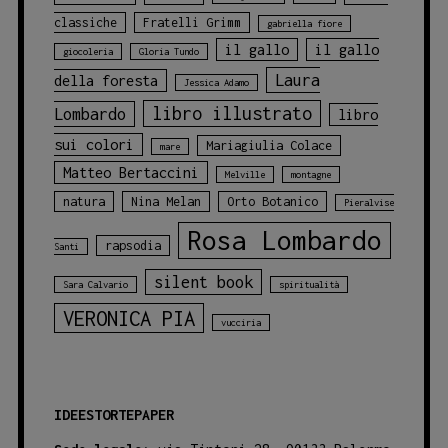
classiche
Fratelli Grimm
gabriella fiore
il gallo
il gallo
giocoleria
Gloria Tundo
Laura
della foresta
Jessica Adamo
libro illustrato
Lombardo
libro
sui colori
Mariagiulia Colace
mare
Matteo Bertaccini
Melville
montagne
natura
Nina Melan
Orto Botanico
Pieralvise
Rosa Lombardo
rapsodia
Santi
silent book
Sara Calvario
spiritualità
VERONICA PIA
vucciria
IDEESTORTEPAPER