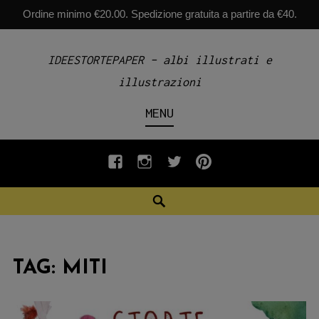
Ordine minimo €20.00. Spedizione gratuita a partire da €40.
Skip
IDEESTORTEPAPER – albi illustrati e
to
illustrazioni
content
MENU
fb
INSTAGRAM
twiter
pinterest
Search
TAG:
MITI