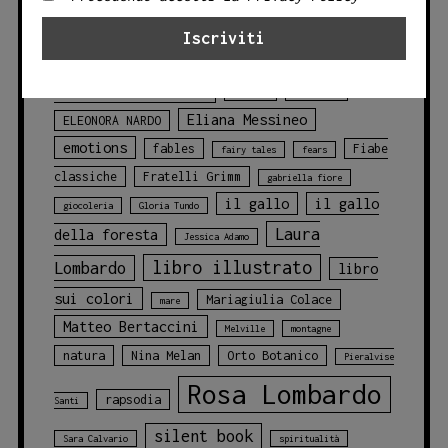
blu
della foresta
animals
balene
CLASSICI
challenges
chicca cosentino
Circo
DELLA LETTERATURA
courage
discovery
Eliana Messineo
ELEONORA NARDO
emotions
fables
Fiabe
fairy tales
fears
classiche
Fratelli Grimm
gabriella fiore
il gallo
il gallo
giocoleria
Gloria Tundo
Laura
della foresta
Jessica Adamo
libro illustrato
Lombardo
libro
sui colori
Mariagiulia Colace
mare
Matteo Bertaccini
Melville
montagne
natura
Nina Melan
Orto Botanico
Pieralvise
Rosa Lombardo
rapsodia
Santi
silent book
Sara Calvario
spiritualità