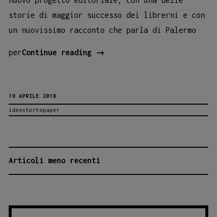
storie di maggior successo dei librerni e con
un nuovissimo racconto che parla di Palermo
É
per
Continue reading
→
nata
la
19 APRILE 2018
collana
ideestortepaper
Paper:
i
libri
illustrati
NAVIGAZIONE
Articoli meno recenti
di
ARTICOLI
Ideestortepaper!