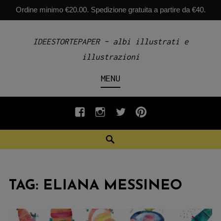
Ordine minimo €20.00. Spedizione gratuita a partire da €40.
Skip
IDEESTORTEPAPER – albi illustrati e
to
illustrazioni
content
MENU
fb
INSTAGRAM
twiter
pinterest
Search
TAG:
ELIANA MESSINEO