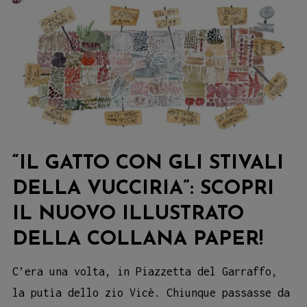
Una
marina
di
libri
il
10
giugno!
“IL GATTO CON GLI STIVALI
DELLA VUCCIRIA”: SCOPRI
IL NUOVO ILLUSTRATO
DELLA COLLANA PAPER!
C’era una volta, in Piazzetta del Garraffo,
la putìa dello zio Vicè. Chiunque passasse da