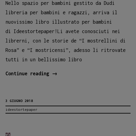
Nello spazio per bambini gestito da Dudi
libreria per bambini e ragazzi, arriva il
nuovissimo libro illustrato per bambini
di Ideestortepaper!Li avete conosciuti nei
librerni, con le storie de “I mostrellini di
Rosa” e “I mostricensi”, adesso li ritrovate
tutti in un bellissimo libro
I
Continue reading
→
mostrellini:
il
3 GIUGNO 2018
nuovo
ideestortepaper
libro
illustrato
a