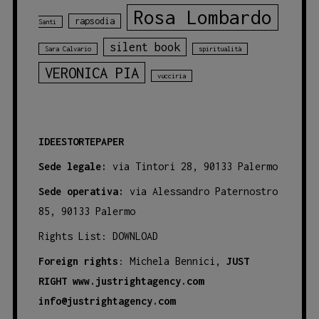
Rosa Lombardo
rapsodia
Santi
silent book
Sara Calvario
spiritualità
VERONICA PIA
vucciria
IDEESTORTEPAPER
Sede legale:
via Tintori 28, 90133 Palermo
Sede operativa:
via Alessandro Paternostro
85, 90133 Palermo
Rights List:
DOWNLOAD
Foreign rights
: Michela Bennici,
JUST
RIGHT
www.justrightagency.com
info@justrightagency.com