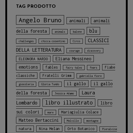
TAG PRODOTTO
Angelo Bruno
animali
animali
blu
della foresta
animals
balene
CLASSICI
challenges
chicca cosentino
Circo
DELLA LETTERATURA
courage
discovery
Eliana Messineo
ELEONORA NARDO
emotions
fables
Fiabe
fairy tales
fears
classiche
Fratelli Grimm
gabriella fiore
il gallo
il gallo
giocoleria
Gloria Tundo
Laura
della foresta
Jessica Adamo
libro illustrato
Lombardo
libro
sui colori
Mariagiulia Colace
mare
Matteo Bertaccini
Melville
montagne
natura
Nina Melan
Orto Botanico
Pieralvise