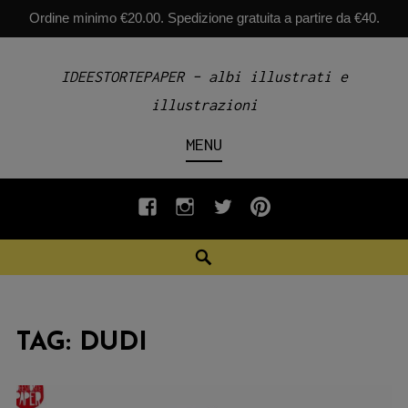
Ordine minimo €20.00. Spedizione gratuita a partire da €40.
Skip
IDEESTORTEPAPER – albi illustrati e
to
illustrazioni
content
MENU
fb
INSTAGRAM
twiter
pinterest
Search
TAG:
DUDI