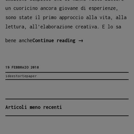
un cuoricino ancora giovane di esperienze,
sono state il primo approccio alla vita, alla
lettura, all’elaborazione creativa. E lo sa
Ideestortepaper
bene anche
Continue reading
→
incontra
i
19 FEBBRAIO 2018
piccoli
ideestortepaper
lettori
di
Dudi!
NAVIGAZIONE
Articoli meno recenti
ARTICOLI