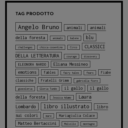
TAG PRODOTTO
Angelo Bruno
animali
animali
blu
della foresta
animals
balene
CLASSICI
challenges
chicca cosentino
Circo
DELLA LETTERATURA
courage
discovery
Eliana Messineo
ELEONORA NARDO
emotions
fables
Fiabe
fairy tales
fears
classiche
Fratelli Grimm
gabriella fiore
il gallo
il gallo
giocoleria
Gloria Tundo
Laura
della foresta
Jessica Adamo
libro illustrato
Lombardo
libro
sui colori
Mariagiulia Colace
mare
Matteo Bertaccini
Melville
montagne