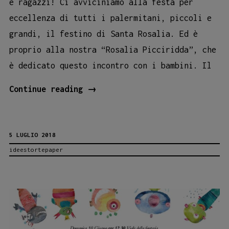
e ragazzi! Ci avviciniamo alla festa per
eccellenza di tutti i palermitani, piccoli e
grandi, il festino di Santa Rosalia. Ed è
proprio alla nostra “Rosalia Picciridda”, che
è dedicato questo incontro con i bambini. Il
Rosalia
Continue reading
→
Picciridda:
letture
5 LUGLIO 2018
e
ideestortepaper
laboratorio
per
bambini
da
Dudi!