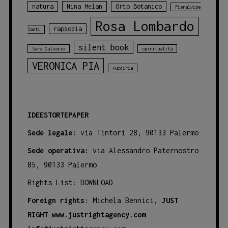
natura
Nina Melan
Orto Botanico
Pieralvise
Rosa Lombardo
rapsodia
Santi
silent book
Sara Calvario
spiritualità
VERONICA PIA
vucciria
IDEESTORTEPAPER
Sede legale:
via Tintori 28, 90133 Palermo
Sede operativa:
via Alessandro Paternostro
85, 90133 Palermo
Rights List:
DOWNLOAD
Foreign rights
: Michela Bennici,
JUST
RIGHT
www.justrightagency.com