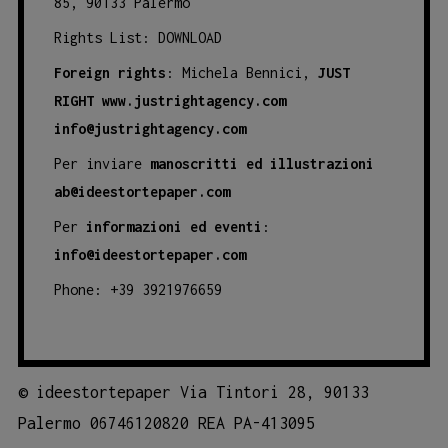
85, 90133 Palermo
Rights List:
DOWNLOAD
Foreign rights
: Michela Bennici,
JUST
RIGHT
www.justrightagency.com
info@justrightagency.com
Per inviare
manoscritti ed illustrazioni
ab@ideestortepaper.com
Per
informazioni ed eventi
:
info@ideestortepaper.com
Phone: +39 3921976659
©
ideestortepaper Via Tintori 28, 90133
Palermo 06746120820 REA PA-413095