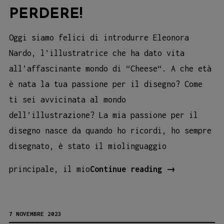
PERDERE!
Oggi siamo felici di introdurre Eleonora
Nardo, l’illustratrice che ha dato vita
all’affascinante mondo di “Cheese“. A che età
è nata la tua passione per il disegno? Come
ti sei avvicinata al mondo
dell’illustrazione? La mia passione per il
disegno nasce da quando ho ricordi, ho sempre
disegnato, è stato il miolinguaggio
ELEONORA
principale, il mio
Continue reading
→
NARDO,
L’ILLUSTRATR
7 NOVEMBRE 2023
DELL’ALBO