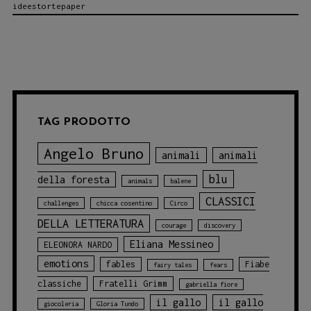
ideestortepaper
“CHEESE”:
UN’AVVENTURA
DA
NON
PERDERE!
TAG PRODOTTO
Angelo Bruno
animali
animali
blu
della foresta
animals
balene
CLASSICI
challenges
chicca cosentino
Circo
DELLA LETTERATURA
courage
discovery
Eliana Messineo
ELEONORA NARDO
emotions
fables
Fiabe
fairy tales
fears
classiche
Fratelli Grimm
gabriella fiore
il gallo
il gallo
giocoleria
Gloria Tundo