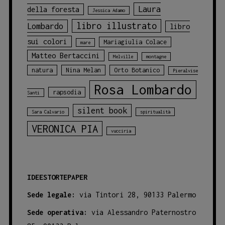
Laura
della foresta
Jessica Adamo
libro illustrato
Lombardo
libro
sui colori
Mariagiulia Colace
mare
Matteo Bertaccini
Melville
montagne
natura
Nina Melan
Orto Botanico
Pieralvise
Rosa Lombardo
rapsodia
Santi
silent book
Sara Calvario
spiritualità
VERONICA PIA
vucciria
IDEESTORTEPAPER
Sede legale:
via Tintori 28, 90133 Palermo
Sede operativa:
via Alessandro Paternostro