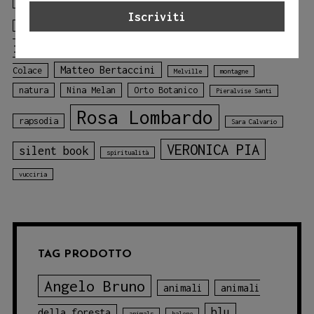
il gallo
il gallo della foresta
Gloria Tundo
libro
Laura Lombardo
Jessica Adamo
illustrato
libro sui colori
Mariagiulia
mare
Matteo Bertaccini
Colace
Melville
montagne
natura
Nina Melan
Orto Botanico
Pieralvise Santi
Rosa Lombardo
rapsodia
Sara Calvario
VERONICA PIA
silent book
spiritualità
vucciria
TAG PRODOTTO
Angelo Bruno
animali
animali
blu
della foresta
animals
balene