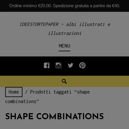
Ordine minimo €20.00. Spedizione gratuita a partire da €40.
Skip
IDEESTORTEPAPER – albi illustrati e
to
illustrazioni
content
MENU
fb
INSTAGRAM
twiter
pinterest
Search
Home
/ Prodotti taggati “shape
combinations”
SHAPE COMBINATIONS