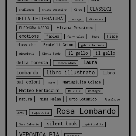
CLASSICI
challenges
chicca cosentino
Circo
DELLA LETTERATURA
courage
discovery
Eliana Messineo
ELEONORA NARDO
emotions
fables
Fiabe
fairy tales
fears
classiche
Fratelli Grimm
gabriella fiore
il gallo
il gallo
giocoleria
Gloria Tundo
Laura
della foresta
Jessica Adamo
libro illustrato
Lombardo
libro
sui colori
Mariagiulia Colace
mare
Matteo Bertaccini
Melville
montagne
natura
Nina Melan
Orto Botanico
Pieralvise
Rosa Lombardo
rapsodia
Santi
silent book
Sara Calvario
spiritualità
VERONICA PIA
vucciria