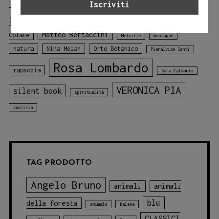
libro
Laura Lombardo
Jessica Adamo
illustrato
libro sui colori
Mariagiulia
mare
Matteo Bertaccini
Colace
Melville
montagne
natura
Nina Melan
Orto Botanico
Pieralvise Santi
Rosa Lombardo
rapsodia
Sara Calvario
VERONICA PIA
silent book
spiritualità
vucciria
TAG PRODOTTO
Angelo Bruno
animali
animali
blu
della foresta
animals
balene
CLASSICI