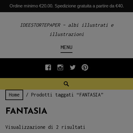
Ordine minimo €20.00. Spedizione gratuita a partire da €40.
Skip
IDEESTORTEPAPER – albi illustrati e
to
illustrazioni
content
MENU
fb
INSTAGRAM
twiter
pinterest
Search
Home
/ Prodotti taggati “FANTASIA”
FANTASIA
Visualizzazione di 2 risultati