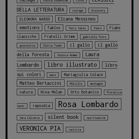
challenges
chicca cosentino
Circo
DELLA LETTERATURA
courage
discovery
Eliana Messineo
ELEONORA NARDO
emotions
fables
Fiabe
fairy tales
fears
classiche
Fratelli Grimm
gabriella fiore
il gallo
il gallo
giocoleria
Gloria Tundo
Laura
della foresta
Jessica Adamo
libro illustrato
Lombardo
libro
sui colori
Mariagiulia Colace
mare
Matteo Bertaccini
Melville
montagne
natura
Nina Melan
Orto Botanico
Pieralvise
Rosa Lombardo
rapsodia
Santi
silent book
Sara Calvario
spiritualità
VERONICA PIA
vucciria