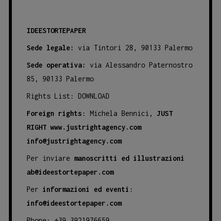
IDEESTORTEPAPER
Sede legale:
via Tintori 28, 90133 Palermo
Sede operativa:
via Alessandro Paternostro
85, 90133 Palermo
Rights List:
DOWNLOAD
Foreign rights
: Michela Bennici,
JUST
RIGHT
www.justrightagency.com
info@justrightagency.com
Per inviare
manoscritti ed illustrazioni
ab@ideestortepaper.com
Per
informazioni ed eventi
:
info@ideestortepaper.com
Phone: +39 3921976659