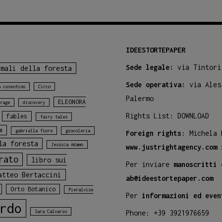
IDEESTORTEPAPER
Sede legale:
via Tintori
imali della foresta
Sede operativa:
via Ales
a cosentino
Circo
Palermo
ELEONORA
rage
discovery
Rights List:
DOWNLOAD
fables
fairy tales
m
gabriella fiore
giocoleria
Foreign rights
: Michela
la foresta
Jessica Adamo
www.justrightagency.com
rato
libro sui
Per inviare
manoscritti 
atteo Bertaccini
ab@ideestortepaper.com
Orto Botanico
Pieralvise
Per
informazioni ed even
rdo
Sara Calvario
Phone: +39 3921976659