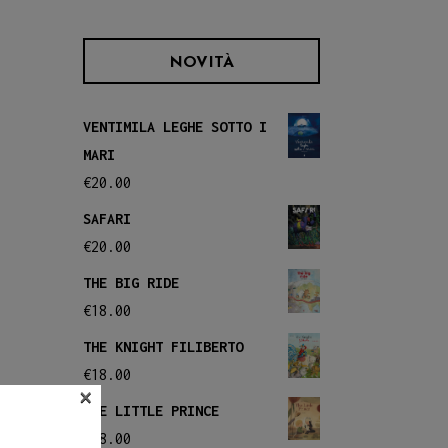
NOVITÀ
VENTIMILA LEGHE SOTTO I
MARI
€
20.00
SAFARI
€
20.00
THE BIG RIDE
€
18.00
THE KNIGHT FILIBERTO
€
18.00
×
THE LITTLE PRINCE
€
18.00