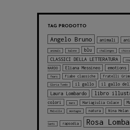
TAG PRODOTTO
Angelo Bruno
animali
an
blu
animals
balene
challenges
chicc
CLASSICI DELLA LETTERATURA
cou
Eliana Messineo
emotions
NARDO
Fiabe classiche
Fratelli Grim
fears
il gallo
il gallo del
Gloria Tundo
libro illust
Laura Lombardo
colori
M
Mariagiulia Colace
mare
natura
Nina Melan
Melville
montagne
Rosa Lomba
rapsodia
Santi