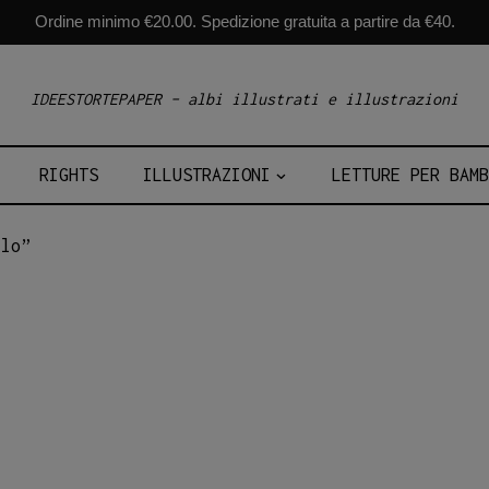
Ordine minimo €20.00. Spedizione gratuita a partire da €40.
IDEESTORTEPAPER – albi illustrati e illustrazioni
RIGHTS
ILLUSTRAZIONI
LETTURE PER BAMB
llo”