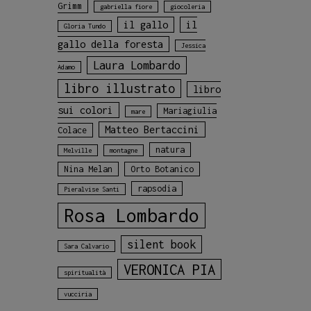
Grimm
gabriella fiore
giocoleria
il gallo
il
Gloria Tundo
gallo della foresta
Jessica
Laura Lombardo
Adamo
libro illustrato
libro
sui colori
Mariagiulia
mare
Matteo Bertaccini
Colace
natura
Melville
montagne
Nina Melan
Orto Botanico
rapsodia
Pieralvise Santi
Rosa Lombardo
silent book
Sara Calvario
VERONICA PIA
spiritualità
vucciria