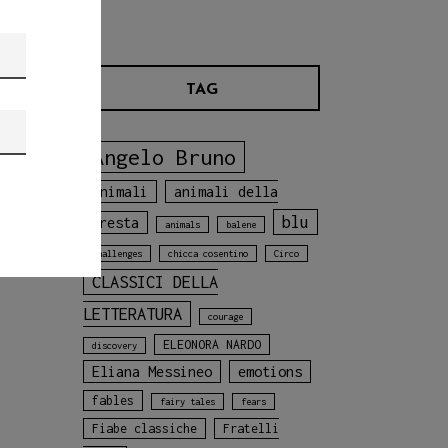
TAG
Angelo Bruno
animali
animali della
blu
foresta
animals
balene
challenges
chicca cosentino
Circo
CLASSICI DELLA
LETTERATURA
courage
ELEONORA NARDO
discovery
Eliana Messineo
emotions
fables
fairy tales
fears
Fiabe classiche
Fratelli