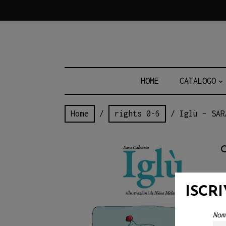
Skip
to
content
HOME
CATALOGO
Home
/
rights 0-6
/ Iglù – SAR
ISCR
Nom