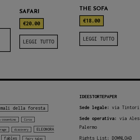
THE SOFA
SAFARI
€
18.00
€
20.00
LEGGI TUTTO
LEGGI TUTTO
IDEESTORTEPAPER
Sede legale:
via Tintori
imali della foresta
Sede operativa:
via Ales
a cosentino
Circo
Palermo
ELEONORA
rage
discovery
Rights List:
DOWNLOAD
fables
fairy tales