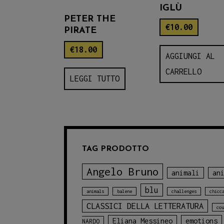
IGLÙ
PETER THE
€
10.00
PIRATE
€
18.00
AGGIUNGI AL
CARRELLO
LEGGI TUTTO
TAG PRODOTTO
Angelo Bruno
animali
an
blu
animals
balene
challenges
chicc
CLASSICI DELLA LETTERATURA
cou
Eliana Messineo
emotions
NARDO