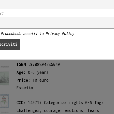
€
10.00
il
Title:
Iglù
Format:
hardcover 15 x 19 cm
Procedendo accetti la Privacy Policy
Author:
Sara Calvario, Nina Melan
Pages:
32
Published:
2018
ISBN :
9788894385649
Age:
0-6 years
Price:
10 euro
Esaurito
COD:
149717
Categoria:
rights 0-6
Tag:
challenges
,
courage
,
emotions
,
fears
,