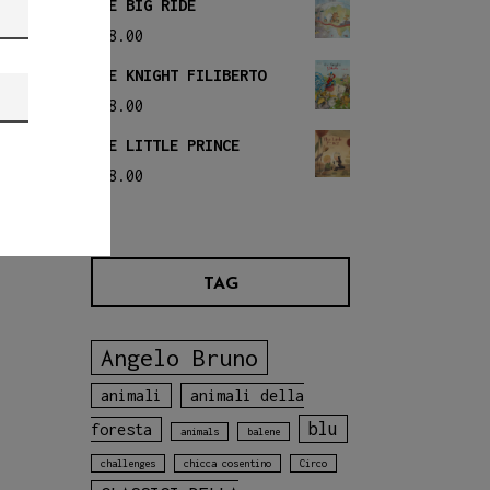
THE BIG RIDE
€
18.00
THE KNIGHT FILIBERTO
€
18.00
THE LITTLE PRINCE
€
18.00
TAG
Angelo Bruno
animali
animali della
blu
foresta
animals
balene
challenges
chicca cosentino
Circo