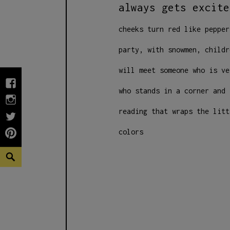
always gets excit
cheeks turn red like pepper
party, with
snowmen, childr
will meet someone who is v
fb
who stands in a corner and
INSTAGRAM
reading that wraps the litt
twiter
colors
pinterest
Search