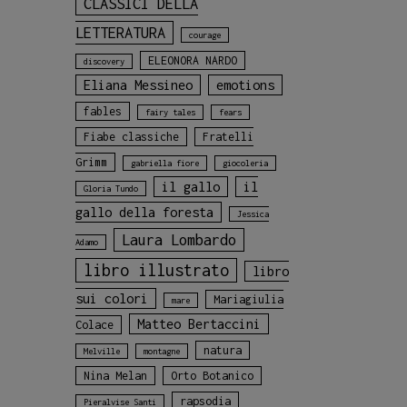
CLASSICI DELLA
LETTERATURA
courage
ELEONORA NARDO
discovery
Eliana Messineo
emotions
fables
fairy tales
fears
Fiabe classiche
Fratelli
Grimm
gabriella fiore
giocoleria
il gallo
il
Gloria Tundo
gallo della foresta
Jessica
Laura Lombardo
Adamo
libro illustrato
libro
sui colori
Mariagiulia
mare
Matteo Bertaccini
Colace
natura
Melville
montagne
Nina Melan
Orto Botanico
rapsodia
Pieralvise Santi