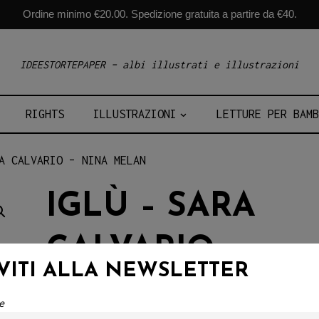
Ordine minimo €20.00. Spedizione gratuita a partire da €40.
IDEESTORTEPAPER – albi illustrati e illustrazioni
RIGHTS
ILLUSTRAZIONI
LETTURE PER BAMB
A CALVARIO – NINA MELAN
IGLÙ – SARA
CALVARIO –
IVITI ALLA NEWSLETTER
NINA MELAN
e