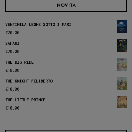
varianti.
varianti.
NOVITÀ
Le
Le
opzioni
opzioni
VENTIMILA LEGHE SOTTO I MARI
possono
possono
€
20.00
essere
essere
SAFARI
scelte
scelte
€
20.00
nella
nella
THE BIG RIDE
pagina
pagina
€
18.00
del
del
THE KNIGHT FILIBERTO
prodotto
prodotto
€
18.00
THE LITTLE PRINCE
€
18.00