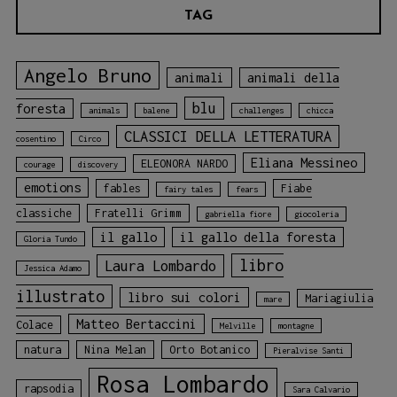
TAG
Angelo Bruno
animali
animali della
blu
foresta
animals
balene
challenges
chicca
CLASSICI DELLA LETTERATURA
cosentino
Circo
Eliana Messineo
ELEONORA NARDO
courage
discovery
emotions
fables
Fiabe
fairy tales
fears
classiche
Fratelli Grimm
gabriella fiore
giocoleria
il gallo
il gallo della foresta
Gloria Tundo
libro
Laura Lombardo
Jessica Adamo
illustrato
libro sui colori
Mariagiulia
mare
Matteo Bertaccini
Colace
Melville
montagne
natura
Nina Melan
Orto Botanico
Pieralvise Santi
Rosa Lombardo
rapsodia
Sara Calvario