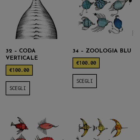
32 – CODA
34 – ZOOLOGIA BLU
VERTICALE
€
100.00
€
100.00
Questo
SCEGLI
Questo
prodotto
SCEGLI
prodotto
ha
ha
più
più
varianti.
varianti.
Le
Le
opzioni