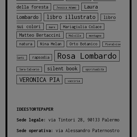
Laura
della foresta
Jessica Adamo
libro illustrato
Lombardo
libro
sui colori
Mariagiulia Colace
mare
Matteo Bertaccini
Melville
montagne
natura
Nina Melan
Orto Botanico
Pieralvise
Rosa Lombardo
rapsodia
Santi
silent book
Sara Calvario
spiritualità
VERONICA PIA
vucciria
IDEESTORTEPAPER
Sede legale:
via Tintori 28, 90133 Palermo
Sede operativa:
via Alessandro Paternostro