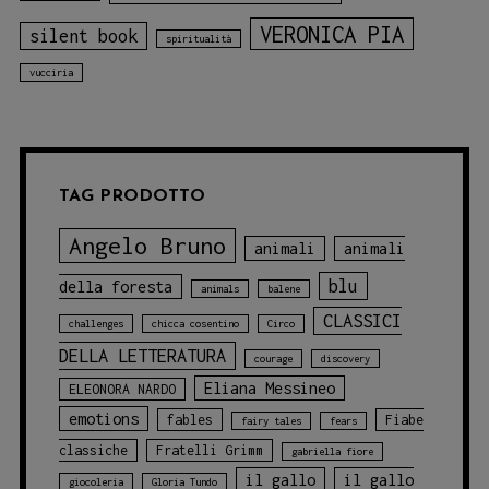
VERONICA PIA
silent book
spiritualità
vucciria
TAG PRODOTTO
Angelo Bruno
animali
animali
blu
della foresta
animals
balene
CLASSICI
challenges
chicca cosentino
Circo
DELLA LETTERATURA
courage
discovery
Eliana Messineo
ELEONORA NARDO
emotions
fables
Fiabe
fairy tales
fears
classiche
Fratelli Grimm
gabriella fiore
il gallo
il gallo
giocoleria
Gloria Tundo