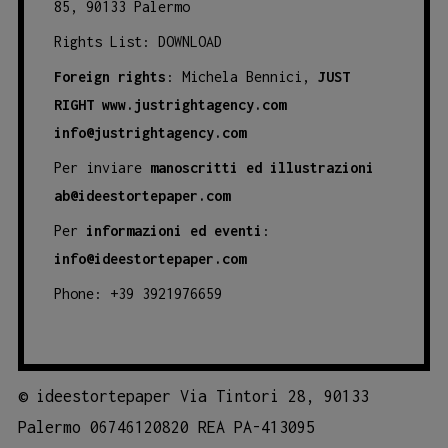
85, 90133 Palermo
Rights List:
DOWNLOAD
Foreign rights
: Michela Bennici,
JUST
RIGHT
www.justrightagency.com
info@justrightagency.com
Per inviare
manoscritti ed illustrazioni
ab@ideestortepaper.com
Per
informazioni ed eventi
:
info@ideestortepaper.com
Phone: +39 3921976659
©
ideestortepaper Via Tintori 28, 90133
Palermo 06746120820 REA PA-413095