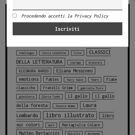
Procedendo accetti la Privacy Policy
TAG PRODOTTO
Angelo Bruno
animali
animali
blu
della foresta
animals
balene
CLASSICI
challenges
chicca cosentino
Circo
DELLA LETTERATURA
courage
discovery
Eliana Messineo
ELEONORA NARDO
emotions
fables
Fiabe
fairy tales
fears
classiche
Fratelli Grimm
gabriella fiore
il gallo
il gallo
giocoleria
Gloria Tundo
Laura
della foresta
Jessica Adamo
libro illustrato
Lombardo
libro
sui colori
Mariagiulia Colace
mare
Matteo Bertaccini
Melville
montagne