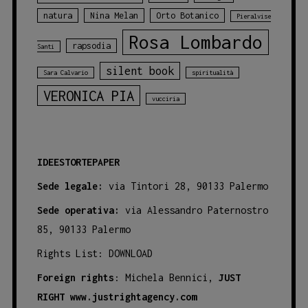
natura
Nina Melan
Orto Botanico
Pieralvise
Rosa Lombardo
rapsodia
Santi
silent book
Sara Calvario
spiritualità
VERONICA PIA
vucciria
IDEESTORTEPAPER
Sede legale:
via Tintori 28, 90133 Palermo
Sede operativa:
via Alessandro Paternostro
85, 90133 Palermo
Rights List:
DOWNLOAD
Foreign rights
: Michela Bennici,
JUST
RIGHT
www.justrightagency.com