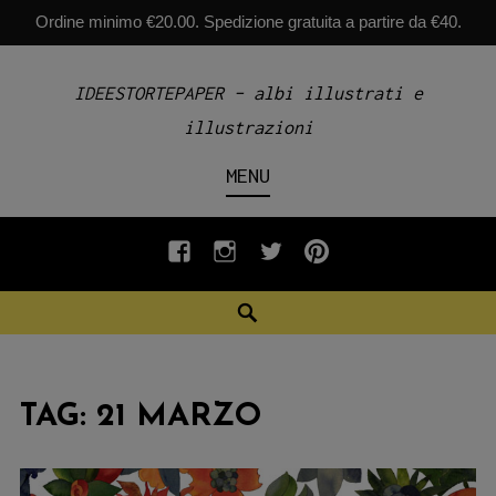
Ordine minimo €20.00. Spedizione gratuita a partire da €40.
Skip
IDEESTORTEPAPER – albi illustrati e
to
illustrazioni
content
MENU
fb
INSTAGRAM
twiter
pinterest
Search
TAG:
21 MARZO